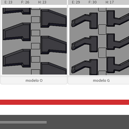
E: 23
F: 26
H: 23
E: 29
F: 30
H: 17
modelo O
modelo G