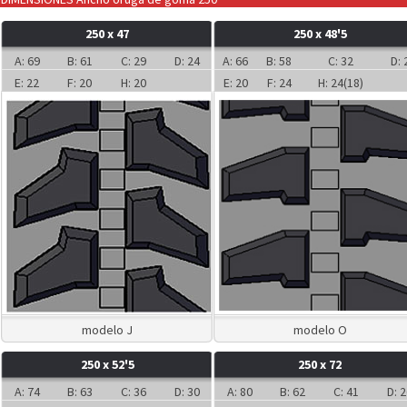
250 x 47
250 x 48'5
A: 69
B: 61
C: 29
D: 24
A: 66
B: 58
C: 32
D: 
E: 22
F: 20
H: 20
E: 20
F: 24
H: 24(18)
modelo J
modelo O
250 x 52'5
250 x 72
A: 74
B: 63
C: 36
D: 30
A: 80
B: 62
C: 41
D: 2